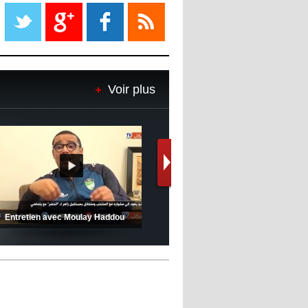
Liverpool mis en vente par son
propriétaire
08:18
- 2022/11/08
Le Barça savoure sa première
place et chambre le Real Madrid
Voir plus
08:16
- 2022/11/08
Real - Ancelotti : "On a joué trop
de matchs"
12:39
- 2022/11/06
Real : Les dirigeants veulent le
départ d'Hazard cet hiver
(Coupe de la CAF) Nkana FC 1 -
CRB 0