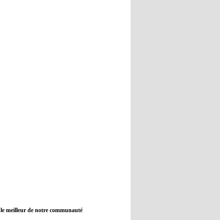
12:45
- 2022/11/09
Real : Guti critique l'absence de
Benzema
12:35
- 2022/11/09
Man City : Haaland reste sur le
banc de touche
12:33
- 2022/11/09
Real : Benzema toujours forfait
pour le dernier match avant le
Mondial
11:46
- 2022/11/09
Manchester City ne payait plus
Benjamin Mendy
12:17
- 2022/11/08
Man United : Choupo-Moting
ciblé pour remplacer Ronaldo ?
 le meilleur de notre communauté
08:21
- 2022/11/08