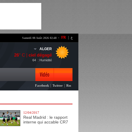
-
FR
|
ع
Samedi 08 Août 2026 02:48
ALGER
26
° C |
ciel dégagé
64
: Humidité
Vidéo
|
|
Facebook
Twitter
Rss
Photo
12/04/2017
Real Madrid : le rapport
interne qui accable CR7