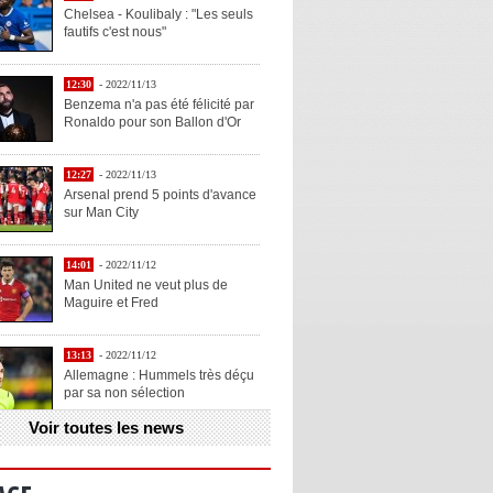
Chelsea - Koulibaly : "Les seuls
fautifs c'est nous"
12:30
- 2022/11/13
Benzema n'a pas été félicité par
Ronaldo pour son Ballon d'Or
12:27
- 2022/11/13
Arsenal prend 5 points d'avance
sur Man City
14:01
- 2022/11/12
Man United ne veut plus de
Maguire et Fred
13:13
- 2022/11/12
Allemagne : Hummels très déçu
par sa non sélection
Voir toutes les news
13:11
- 2022/11/12
Henry explique la chose qu'il
aime chez Benzema