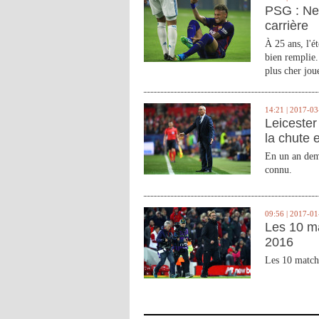
PSG : Ne
carrière
À 25 ans, l'é
bien remplie.
plus cher joue
14:21 | 2017-03
Leicester 
la chute 
En un an demi
connu.
09:56 | 2017-01
Les 10 m
2016
Les 10 match