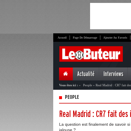
Accueil
Page De Démarrage
Ajouter Au Favoris
Actualité
Interviews
Vous êtes ici :
»
People
»
Real Madrid : CR7 fait de
PEOPLE
Real Madrid : CR7 fait des 
La question est finalement de savoir 
jalouse ?