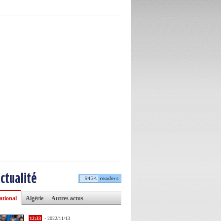
actualité
ational
Algérie
Autres actus
12:33
- 2022/11/13