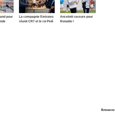
rand pour
La compagnie Emirates
Ancelotti rassure pour
onde
réunit CR7 et le roi Pelé
Ronaldo !
Retrouvez