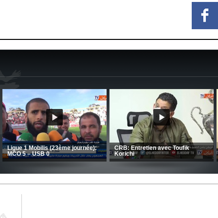
MCA: Kaci-Saïd évoque le large
succès du Mouloudia face au FC
CSC: La préparation des hommes
MFM
d’Amrani se poursuit en Tunisie