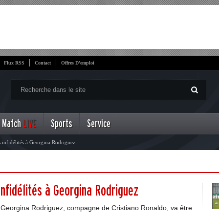
Flux RSS
Contact
Offres D'emploi
Match
LIVE
Sports
Service
s infidélités à Georgina Rodriguez
infidélités à Georgina Rodriguez
si Georgina Rodriguez, compagne de Cristiano Ronaldo, va être