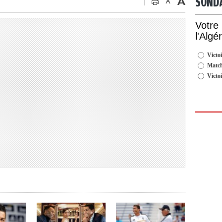
SOND
Votre
l'Algé
Victoi
Match
Victo