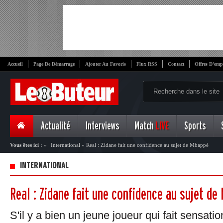
Accueil
Page De Démarrage
Ajouter Au Favoris
Flux RSS
Contact
Offres D'emp
Actualité
Interviews
Match
LIVE
Sports
Vous êtes ici :
»
International
»
Real : Zidane fait une confidence au sujet de Mbappé
INTERNATIONAL
Real : Zidane fait une confidence au sujet de
S'il y a bien un jeune joueur qui fait sensati