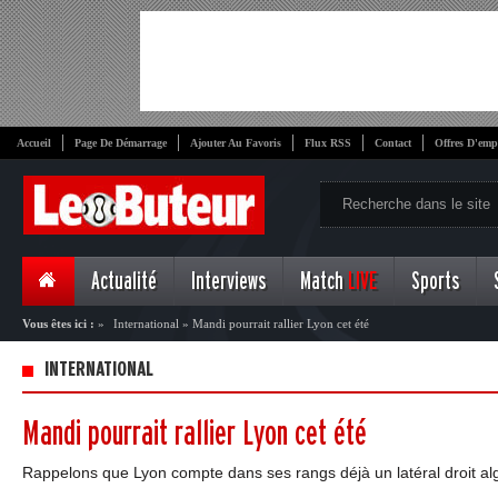
Accueil
Page De Démarrage
Ajouter Au Favoris
Flux RSS
Contact
Offres D'emp
Actualité
Interviews
Match
LIVE
Sports
Vous êtes ici :
»
International
»
Mandi pourrait rallier Lyon cet été
INTERNATIONAL
Mandi pourrait rallier Lyon cet été
Rappelons que Lyon compte dans ses rangs déjà un latéral droit alg