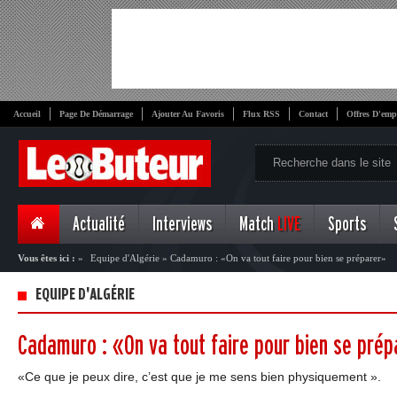
Accueil
Page De Démarrage
Ajouter Au Favoris
Flux RSS
Contact
Offres D'emp
Actualité
Interviews
Match
LIVE
Sports
Vous êtes ici :
»
Equipe d'Algérie
»
Cadamuro : «On va tout faire pour bien se préparer»
EQUIPE D'ALGÉRIE
Cadamuro : «On va tout faire pour bien se pré
«Ce que je peux dire, c’est que je me sens bien physiquement ».