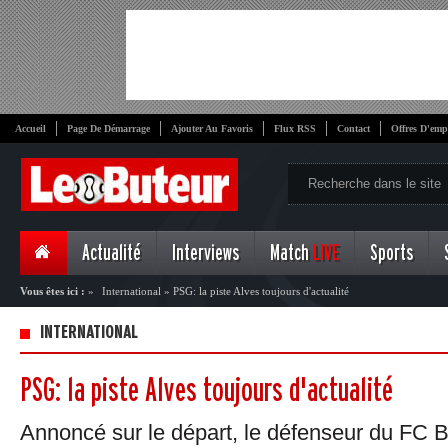
Accueil
Page De Démarrage
Ajouter Au Favoris
Flux RSS
Contact
Offres D'emp
Actualité
Interviews
Match
LIVE
Sports
Vous êtes ici :
»
International
»
PSG: la piste Alves toujours d'actualité
INTERNATIONAL
PSG: la piste Alves toujours d'actualité
Annoncé sur le départ, le défenseur du FC 