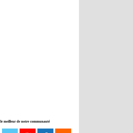
Real : Guti critique l'absence de
Benzema
12:35
- 2022/11/09
Man City : Haaland reste sur le
banc de touche
12:33
- 2022/11/09
Real : Benzema toujours forfait
pour le dernier match avant le
Mondial
11:46
- 2022/11/09
Manchester City ne payait plus
Benjamin Mendy
12:17
- 2022/11/08
Man United : Choupo-Moting
ciblé pour remplacer Ronaldo ?
 le meilleur de notre communauté
08:21
- 2022/11/08
Liverpool mis en vente par son
propriétaire