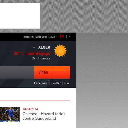
-
FR
|
ع
Jeudi 06 Août 2026 17:28
ALGER
29
° C |
ciel dégagé
55
: Humidité
Vidéo
|
|
Facebook
Twitter
Rss
Photo
18/04/2014
Chlesea : Hazard forfait
contre Sunderland