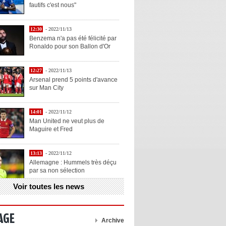
fautifs c'est nous"
12:30
- 2022/11/13
Benzema n'a pas été félicité par
Ronaldo pour son Ballon d'Or
12:27
- 2022/11/13
Arsenal prend 5 points d'avance
sur Man City
14:01
- 2022/11/12
Man United ne veut plus de
Maguire et Fred
13:13
- 2022/11/12
Allemagne : Hummels très déçu
par sa non sélection
Voir toutes les news
13:11
- 2022/11/12
Henry explique la chose qu'il
aime chez Benzema
AGE
Archive