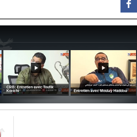
ci-Saïd évoque le large
du Mouloudia face au FC
CSC: La préparation des hommes
(Coupe d
d’Amrani se poursuit en Tunisie
CRB 0