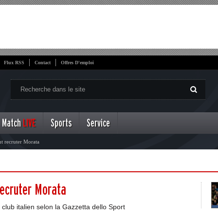
Flux RSS
Contact
Offres D'emploi
Match
LIVE
Sports
Service
ut recruter Morata
 recruter Morata
club italien selon la Gazzetta dello Sport