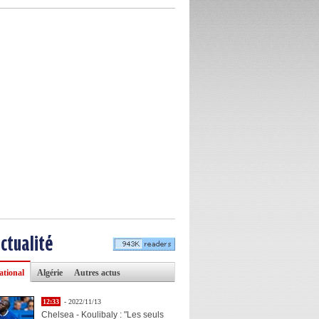
actualité
ational
Algérie
Autres actus
12:33
- 2022/11/13
Chelsea - Koulibaly : "Les seuls