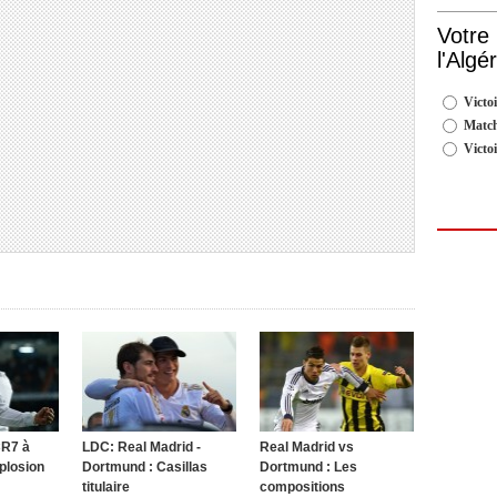
Votre
l'Algé
Victoi
Match
Victo
CR7 à
LDC: Real Madrid -
Real Madrid vs
xplosion
Dortmund : Casillas
Dortmund : Les
titulaire
compositions