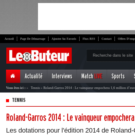
Accueil
Page De Démarrage
Ajouter Au Favoris
Flux RSS
Contact
Offres D'emp
Actualité
Interviews
Match
LIVE
Sports
Vous êtes ici :
»
Tennis
»
Roland-Garros 2014 : Le vainqueur empochera 1,6 million d’eur
TENNIS
Roland-Garros 2014 : Le vainqueur empochera 
Les dotations pour l'édition 2014 de Roland-