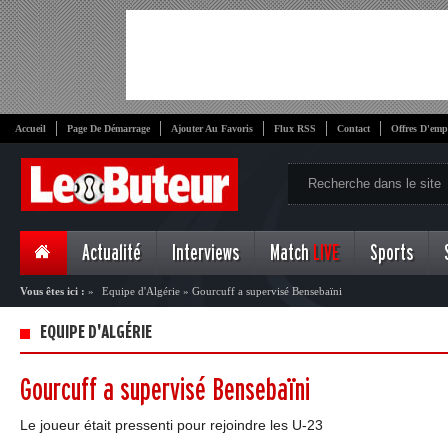
Accueil
Page De Démarrage
Ajouter Au Favoris
Flux RSS
Contact
Offres D'emp
Actualité
Interviews
Match
LIVE
Sports
Vous êtes ici :
»
Equipe d'Algérie
»
Gourcuff a supervisé Bensebaïni
EQUIPE D'ALGÉRIE
Gourcuff a supervisé Bensebaïni
Le joueur était pressenti pour rejoindre les U-23