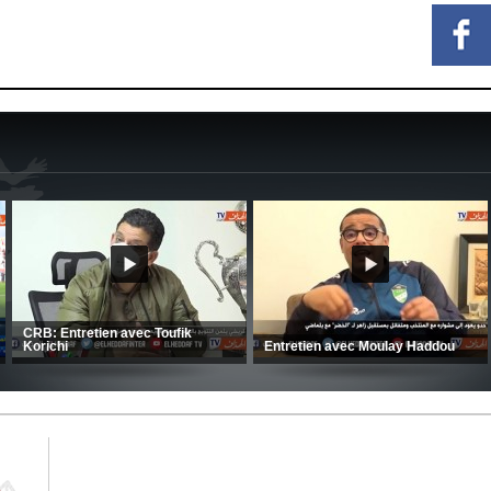
MCA: Kaci-Saïd évoque le large
succès du Mouloudia face au FC
CSC: La préparation des hommes
MFM
d’Amrani se poursuit en Tunisie