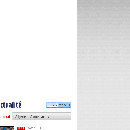
actualité
ational
Algérie
Autres actus
12:33
- 2022/11/13