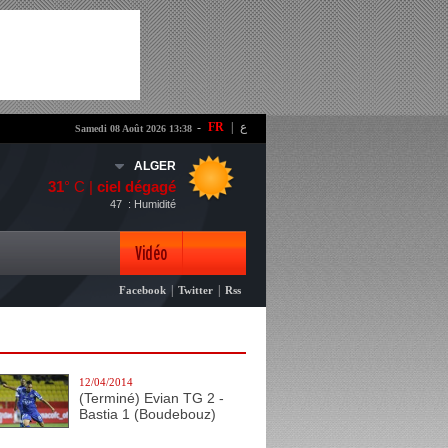
-
FR
|
ع
Samedi 08 Août 2026 13:38
ALGER
31
° C |
ciel dégagé
47
: Humidité
Vidéo
|
|
Facebook
Twitter
Rss
Photo
12/04/2014
(Terminé) Evian TG 2 -
Bastia 1 (Boudebouz)