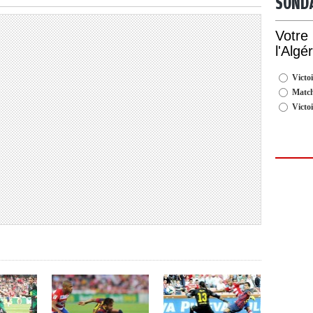
SOND
Votre
l'Algé
Victoi
Match
Victo