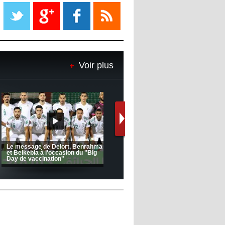
Liverpool mis en vente par son
propriétaire
08:18
- 2022/11/08
Le Barça savoure sa première
place et chambre le Real Madrid
Voir plus
08:16
- 2022/11/08
Real - Ancelotti : "On a joué trop
de matchs"
12:39
- 2022/11/06
Real : Les dirigeants veulent le
départ d'Hazard cet hiver
(Coupe de la CAF) Nkana FC 1 -
Ligue 1 Mobilis (23ème journée):
CRB 0
MCO 5 – USB 0