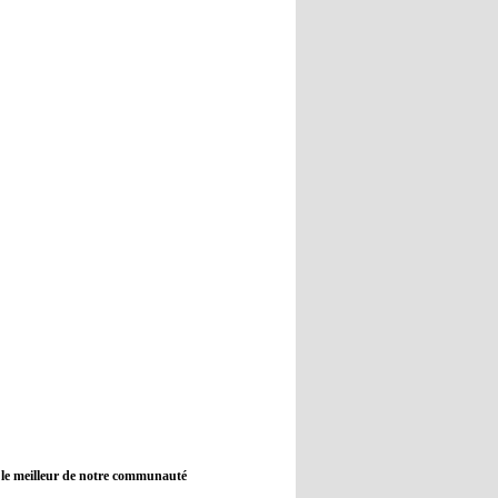
12:45
- 2022/11/09
Real : Guti critique l'absence de
Benzema
12:35
- 2022/11/09
Man City : Haaland reste sur le
banc de touche
12:33
- 2022/11/09
Real : Benzema toujours forfait
pour le dernier match avant le
Mondial
11:46
- 2022/11/09
Manchester City ne payait plus
Benjamin Mendy
12:17
- 2022/11/08
Man United : Choupo-Moting
ciblé pour remplacer Ronaldo ?
 le meilleur de notre communauté
08:21
- 2022/11/08