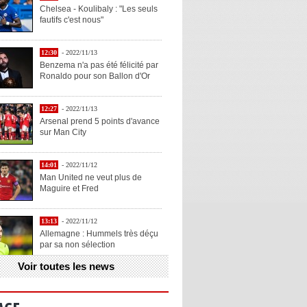
Chelsea - Koulibaly : "Les seuls
fautifs c'est nous"
12:30
- 2022/11/13
Benzema n'a pas été félicité par
Ronaldo pour son Ballon d'Or
12:27
- 2022/11/13
Arsenal prend 5 points d'avance
sur Man City
14:01
- 2022/11/12
Man United ne veut plus de
Maguire et Fred
13:13
- 2022/11/12
Allemagne : Hummels très déçu
par sa non sélection
Voir toutes les news
13:11
- 2022/11/12
Henry explique la chose qu'il
aime chez Benzema