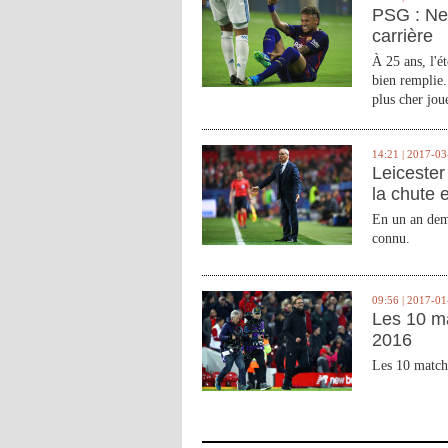
PSG : Ne
carrière
À 25 ans, l'é
bien remplie.
plus cher joue
14:21 | 2017-03
Leicester 
la chute 
En un an demi
connu.
09:56 | 2017-01
Les 10 m
2016
Les 10 match