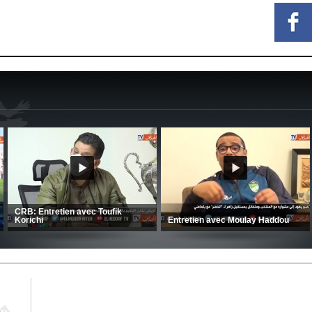
MCA: Kaci-Saïd évoque le large
succès du Mouloudia face au FC
CSC: La préparation des hommes
MFM
d’Amrani se poursuit en Tunisie