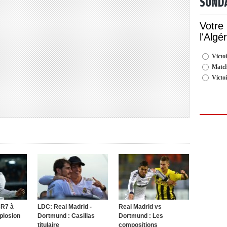
SOND
Votre
l'Algé
Victoi
Match
Victo
CR7 à
LDC: Real Madrid -
Real Madrid vs
xplosion
Dortmund : Casillas
Dortmund : Les
titulaire
compositions