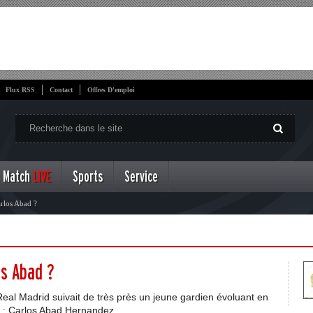
Flux RSS
Contact
Offres D'emploi
Match
LIVE
Sports
Service
arlos Abad ?
os Abad ?
Real Madrid suivait de très près un jeune gardien évoluant en
e : Carlos Abad Hernandez