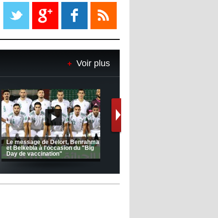
Liverpool mis en vente par son
propriétaire
08:18
- 2022/11/08
Le Barça savoure sa première
place et chambre le Real Madrid
Voir plus
08:16
- 2022/11/08
Real - Ancelotti : "On a joué trop
de matchs"
12:39
- 2022/11/06
Real : Les dirigeants veulent le
départ d'Hazard cet hiver
(Coupe de la CAF) Nkana FC 1 -
CRB 0