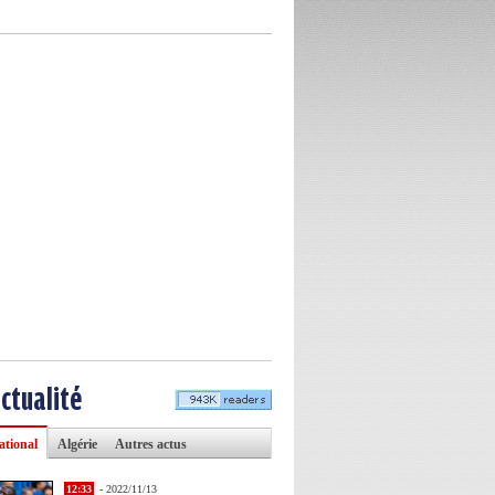
actualité
ational
Algérie
Autres actus
12:33
- 2022/11/13