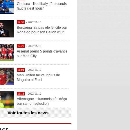
Chelsea - Koulibaly : "Les seuls
fautifs c'est nous"
12:30
- 2022/11/13
Benzema n'a pas été félicité par
Ronaldo pour son Ballon d'Or
12:27
- 2022/11/13
Arsenal prend 5 points d'avance
sur Man City
14:01
- 2022/11/12
Man United ne veut plus de
Maguire et Fred
13:13
- 2022/11/12
Allemagne : Hummels très déçu
par sa non sélection
Voir toutes les news
13:11
- 2022/11/12
Henry explique la chose qu'il
aime chez Benzema