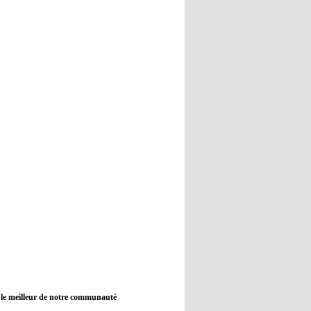
12:45
- 2022/11/09
Real : Guti critique l'absence de
Benzema
12:35
- 2022/11/09
Man City : Haaland reste sur le
banc de touche
12:33
- 2022/11/09
Real : Benzema toujours forfait
pour le dernier match avant le
Mondial
11:46
- 2022/11/09
Manchester City ne payait plus
Benjamin Mendy
12:17
- 2022/11/08
Man United : Choupo-Moting
ciblé pour remplacer Ronaldo ?
 le meilleur de notre communauté
08:21
- 2022/11/08