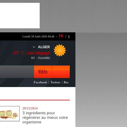
-
FR
|
ع
Lundi 10 Août 2026 04:46
ALGER
27
° C |
ciel dégagé
64
: Humidité
Vidéo
|
|
Facebook
Twitter
Rss
Photo
29/12/2014
3 ingrédients pour
régénérer au mieux votre
organisme