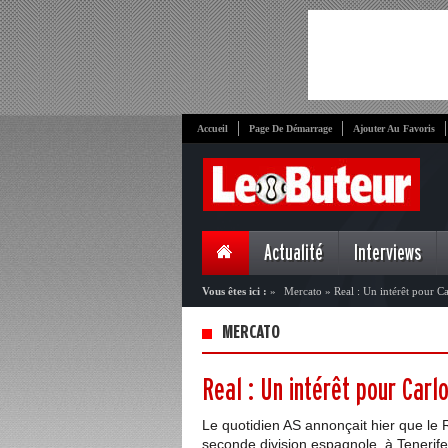
Accueil
Page De Démarrage
Ajouter Au Favoris
Actualité
Interviews
Vous êtes ici :
»
Mercato
»
Real : Un intérêt pour C
MERCATO
Real : Un intérêt pour Carl
Le quotidien AS annonçait hier que le 
seconde division espagnole, à Tenerif