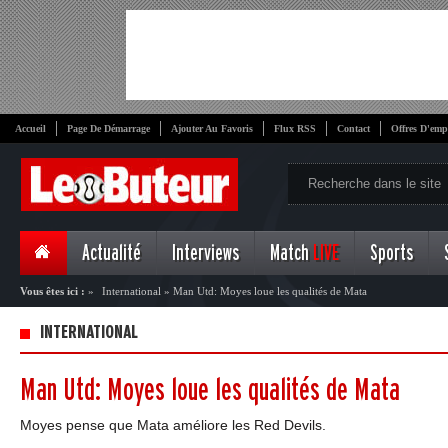
Accueil
Page De Démarrage
Ajouter Au Favoris
Flux RSS
Contact
Offres D'emp
Actualité
Interviews
Match
LIVE
Sports
Vous êtes ici :
»
International
»
Man Utd: Moyes loue les qualités de Mata
INTERNATIONAL
Man Utd: Moyes loue les qualités de Mata
Moyes pense que Mata améliore les Red Devils.