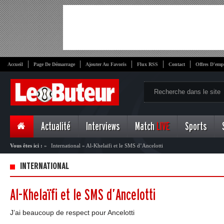
Accueil
Page De Démarrage
Ajouter Au Favoris
Flux RSS
Contact
Offres D'emp
Actualité
Interviews
Match
LIVE
Sports
Vous êtes ici :
»
International
»
Al-Khelaïfi et le SMS d’Ancelotti
INTERNATIONAL
Al-Khelaïfi et le SMS d’Ancelotti
J’ai beaucoup de respect pour Ancelotti