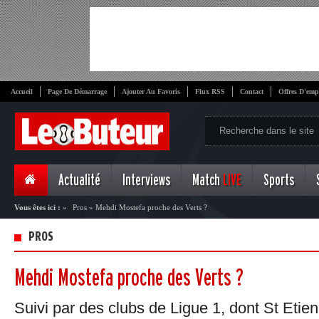
Accueil
Page De Démarrage
Ajouter Au Favoris
Flux RSS
Contact
Offres D'emp
Actualité
Interviews
Match
LIVE
Sports
Vous êtes ici :
»
Pros
»
Mehdi Mostefa proche des Verts ?
PROS
Mehdi Mostefa proche des Verts ?
Suivi par des clubs de Ligue 1, dont St Etien