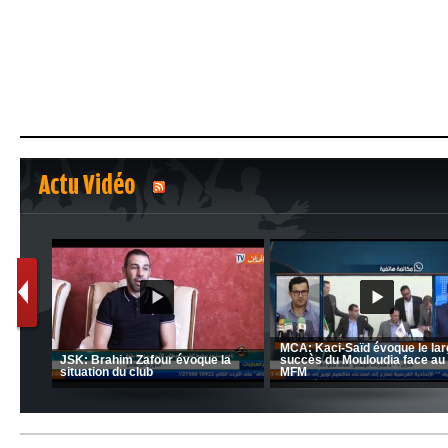
Actu Vidéo
1
2
nrahma
MCA: Kaci-Saïd évoque le l
 "Big
JSK: Brahim Zafour évoque la
succès du Mouloudia face a
situation du club
MFM