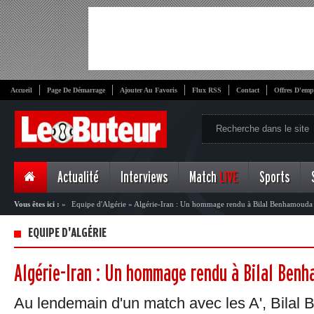
Accueil
Page De Démarrage
Ajouter Au Favoris
Flux RSS
Contact
Offres D'emp
Actualité
Interviews
Match
LIVE
Sports
Vous êtes ici :
»
Equipe d'Algérie
»
Algérie-Iran : Un hommage rendu à Bilal Benhamouda
EQUIPE D'ALGÉRIE
Algérie-Iran : Un hommage rendu à Bilal Ben
Au lendemain d'un match avec les A', Bilal