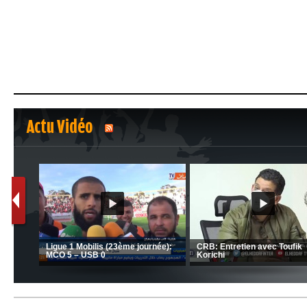
Actu Vidéo
1
2
C 1 -
Ligue 1 Mobilis (23ème journée):
CRB: Entretien avec Toufik
MCO 5 – USB 0
Korichi