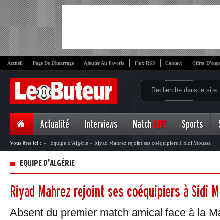
Accueil
Page De Démarrage
Ajouter Au Favoris
Flux RSS
Contact
Offres D'emp
Actualité
Interviews
Match
LIVE
Sports
Vous êtes ici :
»
Equipe d'Algérie
»
Riyad Mahrez rejoint ses coéquipiers à Sidi Moussa
EQUIPE D'ALGÉRIE
Riyad Mahrez rejoint ses coéquipiers à Sidi 
Absent du premier match amical face à la Ma