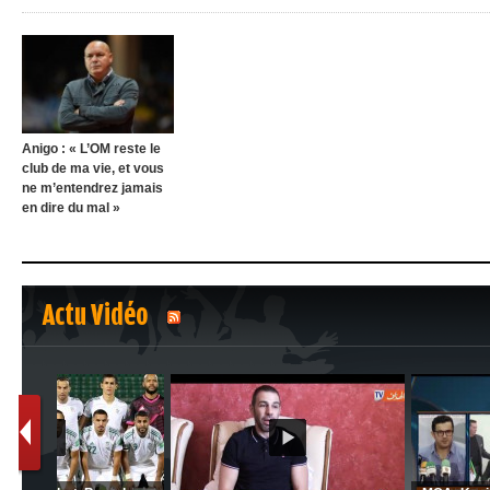
Anigo : « L’OM reste le
club de ma vie, et vous
ne m’entendrez jamais
en dire du mal »
Actu Vidéo
1
2