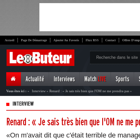
Accueil
Page De Démarrage
Ajouter Au Favoris
Flux RSS
Contact
Offres D'emp
Actualité
Interviews
Match
LIVE
Sports
Vous êtes ici :
»
Interview
»
Renard : « Je sais très bien que l'OM ne me prendra pas »
INTERVIEW
Renard : « Je sais très bien que l'OM ne me 
«On m'avait dit que c'était terrible de manage