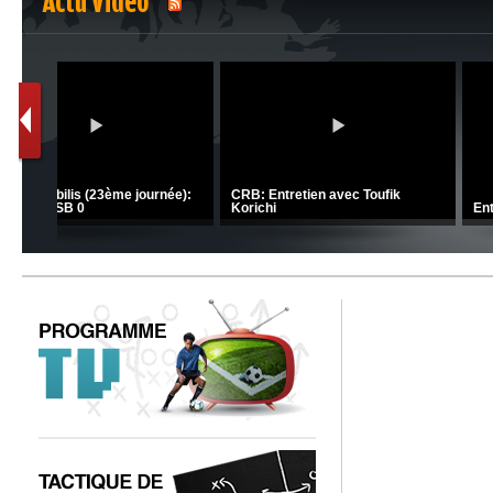
Actu Vidéo
1
2
C 1 -
Ligue 1 Mobilis (23ème journée):
CRB: Entretien avec Toufik
MCO 5 – USB 0
Korichi