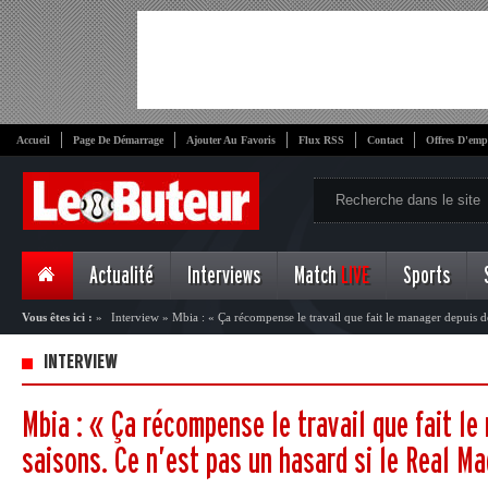
Accueil
Page De Démarrage
Ajouter Au Favoris
Flux RSS
Contact
Offres D'emp
Actualité
Interviews
Match
LIVE
Sports
Vous êtes ici :
»
Interview
»
Mbia : « Ça récompense le travail que fait le manager depuis de
Real Madrid le veut»
INTERVIEW
Mbia : « Ça récompense le travail que fait l
saisons. Ce n’est pas un hasard si le Real Ma