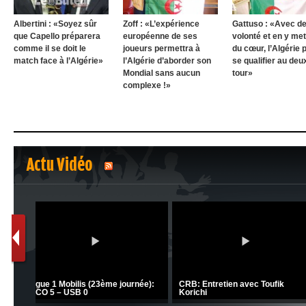
Albertini : «Soyez sûr
Zoff : «L’expérience
Gattuso : «Avec de
que Capello préparera
européenne de ses
volonté et en y met
comme il se doit le
joueurs permettra à
du cœur, l’Algérie 
match face à l’Algérie»
l’Algérie d’aborder son
se qualifier au de
Mondial sans aucun
tour»
complexe !»
Actu Vidéo
1
2
C 1 -
Ligue 1 Mobilis (23ème journée):
CRB: Entretien avec Toufik
MCO 5 – USB 0
Korichi