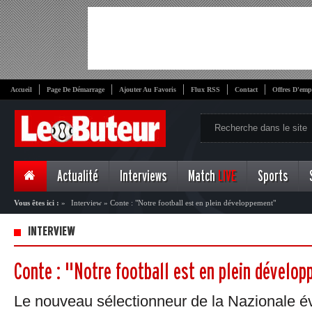
Accueil
Page De Démarrage
Ajouter Au Favoris
Flux RSS
Contact
Offres D'emp
Actualité
Interviews
Match
LIVE
Sports
Vous êtes ici :
»
Interview
»
Conte : "Notre football est en plein développement"
INTERVIEW
Conte : "Notre football est en plein dévelo
Le nouveau sélectionneur de la Nazionale é