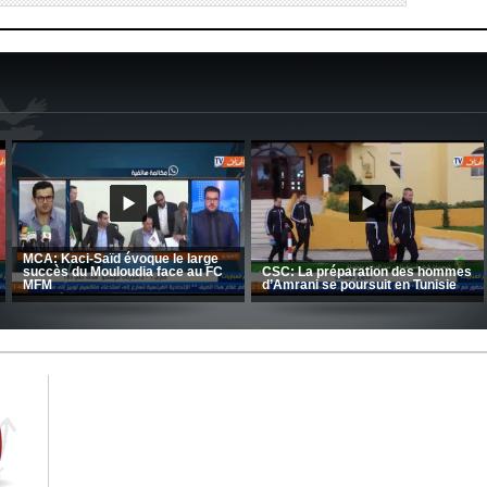
CRB: Entretien avec Toufik
Korichi
Entretien avec Moulay Haddou