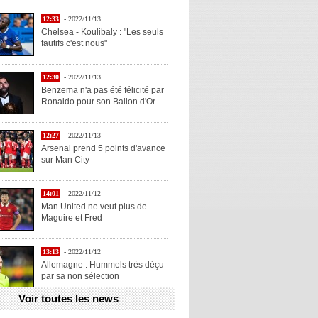
12:33
- 2022/11/13
Chelsea - Koulibaly : "Les seuls
fautifs c'est nous"
12:30
- 2022/11/13
Benzema n'a pas été félicité par
Ronaldo pour son Ballon d'Or
12:27
- 2022/11/13
Arsenal prend 5 points d'avance
sur Man City
14:01
- 2022/11/12
Man United ne veut plus de
Maguire et Fred
13:13
- 2022/11/12
Allemagne : Hummels très déçu
par sa non sélection
Voir toutes les news
13:11
- 2022/11/12