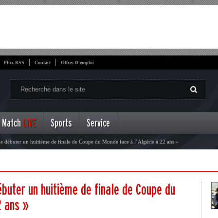
Flux RSS
Contact
Offres D'emploi
Match
LIVE
Sports
Service
de débuter un huitième de finale de Coupe du Monde face à l’Algérie à 22 ans »
ébuter un huitième de finale de Coupe du
2 ans »