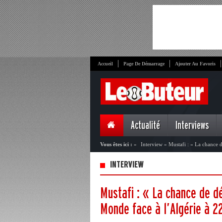
Accueil
Page De Démarrage
Ajouter Au Favoris
Actualité
Interviews
Vous êtes ici :
»
Interview
»
Mustafi : « La chance 
INTERVIEW
Mustafi : « La chance de d
Monde face à l’Algérie à 2