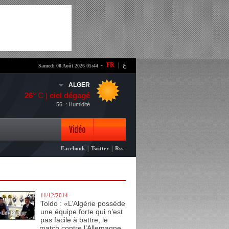
-
FR
|
ع
Samedi 08 Août 2026 05:44
ALGER
26
° C |
ciel dégagé
56
: Humidité
Vidéo
|
|
Facebook
Twitter
Rss
Photo
11/12/2014
Toldo : «L’Algérie possède
une équipe forte qui n’est
pas facile à battre, le
match contre l’Allemagne