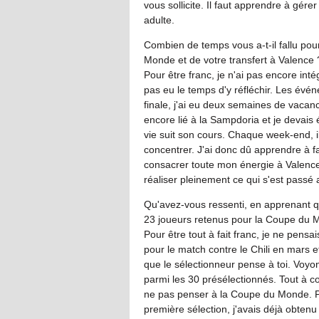
vous sollicite. Il faut apprendre à gére
adulte.
Combien de temps vous a-t-il fallu pou
Monde et de votre transfert à Valence 
Pour être franc, je n'ai pas encore intég
pas eu le temps d'y réfléchir. Les évé
finale, j'ai eu deux semaines de vacan
encore lié à la Sampdoria et je devais 
vie suit son cours. Chaque week-end, i
concentrer. J'ai donc dû apprendre à f
consacrer toute mon énergie à Valence
réaliser pleinement ce qui s'est passé a
Qu'avez-vous ressenti, en apprenant que
23 joueurs retenus pour la Coupe du 
Pour être tout à fait franc, je ne pens
pour le match contre le Chili en mars et 
que le sélectionneur pense à toi. Voyo
parmi les 30 présélectionnés. Tout à coup
ne pas penser à la Coupe du Monde. Po
première sélection, j'avais déjà obten