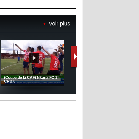
Voir plus
Le message de Delort, Benrahma
et Belkebla à l'occasion du "Big
Day de vaccination"