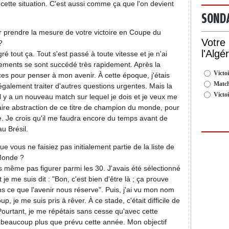
r cette situation. C'est aussi comme ça que l'on devient
SOND
r prendre la mesure de votre victoire en Coupe du
Votre
?
l'Algé
ré tout ça. Tout s'est passé à toute vitesse et je n'ai
nements se sont succédé très rapidement. Après la
Victoi
ces pour penser à mon avenir. À cette époque, j'étais
Match
également traiter d'autres questions urgentes. Mais la
Victo
l y a un nouveau match sur lequel je dois et je veux me
aire abstraction de ce titre de champion du monde, pour
. Je crois qu'il me faudra encore du temps avant de
u Brésil.
 vous ne faisiez pas initialement partie de la liste de
Monde ?
ais même pas figurer parmi les 30. J'avais été sélectionné
je me suis dit : "Bon, c'est bien d'être là ; ça prouve
ns ce que l'avenir nous réserve". Puis, j'ai vu mon nom
, je me suis pris à rêver. À ce stade, c'était difficile de
urtant, je me répétais sans cesse qu'avec cette
u beaucoup plus que prévu cette année. Mon objectif