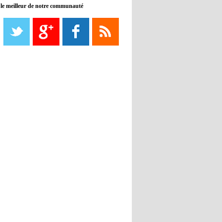
 le meilleur de notre communauté
08:21
- 2022/11/08
Liverpool mis en vente par son
propriétaire
08:18
- 2022/11/08
Le Barça savoure sa première
place et chambre le Real Madrid
08:16
- 2022/11/08
Real - Ancelotti : "On a joué trop
de matchs"
12:39
- 2022/11/06
Real : Les dirigeants veulent le
départ d'Hazard cet hiver