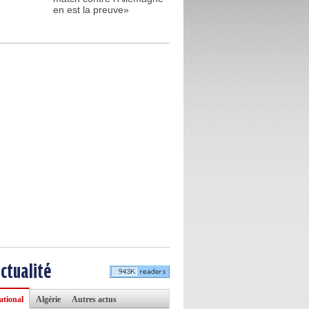
en est la preuve»
actualité
ational
Algérie
Autres actus