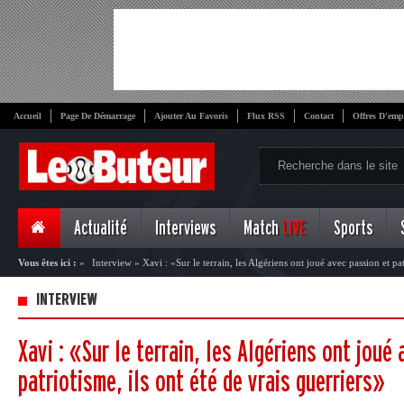
Accueil
Page De Démarrage
Ajouter Au Favoris
Flux RSS
Contact
Offres D'emp
Actualité
Interviews
Match
LIVE
Sports
Vous êtes ici :
»
Interview
»
Xavi : «Sur le terrain, les Algériens ont joué avec passion et pat
INTERVIEW
Xavi : «Sur le terrain, les Algériens ont joué
patriotisme, ils ont été de vrais guerriers»