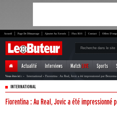
Accueil
Page De Démarrage
Ajouter Au Favoris
Flux RSS
Contact
Offres D'emp
Actualité
Interviews
Match
LIVE
Sports
Vous êtes ici :
»
International
»
Fiorentina : Au Real, Jovic a été impressionné par Benzema
INTERNATIONAL
Fiorentina : Au Real, Jovic a été impressionné