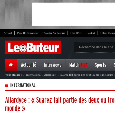
Accueil
Page De Démarrage
Ajouter Au Favoris
Flux RSS
Contact
Offres D'emp
Actualité
Interviews
Match
LIVE
Sports
Vous êtes ici :
»
International
»
Allardyce : « Suarez fait partie des deux ou trois meilleur
INTERNATIONAL
Allardyce : « Suarez fait partie des deux ou tro
monde »