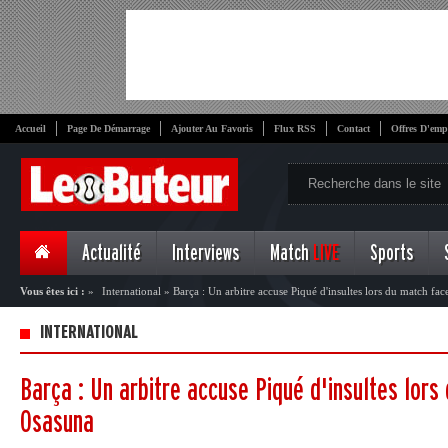
Accueil
Page De Démarrage
Ajouter Au Favoris
Flux RSS
Contact
Offres D'emp
Actualité
Interviews
Match
LIVE
Sports
Vous êtes ici :
»
International
»
Barça : Un arbitre accuse Piqué d'insultes lors du match fa
INTERNATIONAL
Barça : Un arbitre accuse Piqué d'insultes lors
Osasuna