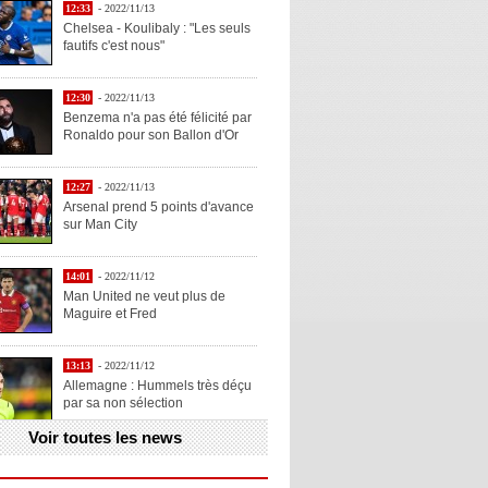
12:33
- 2022/11/13
Chelsea - Koulibaly : "Les seuls
fautifs c'est nous"
12:30
- 2022/11/13
Benzema n'a pas été félicité par
Ronaldo pour son Ballon d'Or
12:27
- 2022/11/13
Arsenal prend 5 points d'avance
sur Man City
14:01
- 2022/11/12
Man United ne veut plus de
Maguire et Fred
13:13
- 2022/11/12
Allemagne : Hummels très déçu
par sa non sélection
Voir toutes les news
13:11
- 2022/11/12
Henry explique la chose qu'il