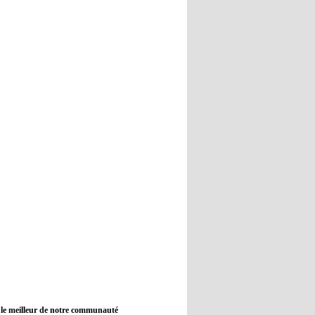
12:45
- 2022/11/09
Real : Guti critique l'absence de
Benzema
12:35
- 2022/11/09
Man City : Haaland reste sur le
banc de touche
12:33
- 2022/11/09
Real : Benzema toujours forfait
pour le dernier match avant le
Mondial
11:46
- 2022/11/09
Manchester City ne payait plus
Benjamin Mendy
12:17
- 2022/11/08
Man United : Choupo-Moting
ciblé pour remplacer Ronaldo ?
 le meilleur de notre communauté
08:21
- 2022/11/08