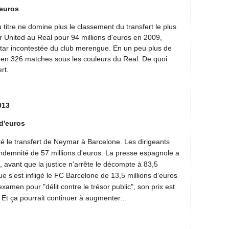
'euros
u titre ne domine plus le classement du transfert le plus
r United au Real pour 94 millions d'euros en 2009,
star incontestée du club merengue. En un peu plus de
s en 326 matches sous les couleurs du Real. De quoi
rt.
013
 d'euros
ûté le transfert de Neymar à Barcelone. Les dirigeants
ndemnité de 57 millions d'euros. La presse espagnole a
s, avant que la justice n'arrête le décompte à 83,5
e s'est infligé le FC Barcelone de 13,5 millions d’euros
xamen pour "délit contre le trésor public", son prix est
 Et ça pourrait continuer à augmenter...