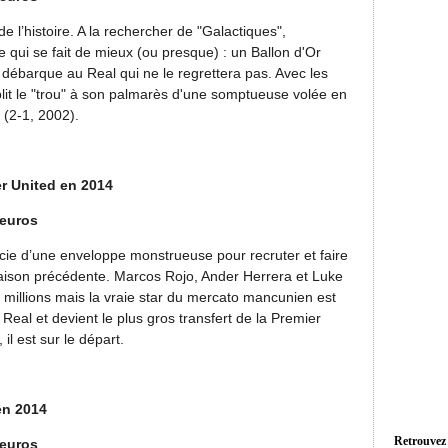
de l’histoire. A la rechercher de "Galactiques",
e qui se fait de mieux (ou presque) : un Ballon d'Or
ébarque au Real qui ne le regrettera pas. Avec les
plit le "trou" à son palmarès d'une somptueuse volée en
 (2-1, 2002).
r United en 2014
’euros
cie d’une enveloppe monstrueuse pour recruter et faire
saison précédente. Marcos Rojo, Ander Herrera et Luke
millions mais la vraie star du mercato mancunien est
eal et devient le plus gros transfert de la Premier
il est sur le départ.
en 2014
Retrouvez
’euros