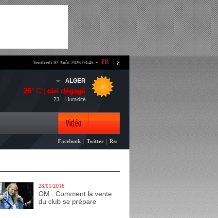
-
FR
|
ع
Vendredi 07 Août 2026 03:45
ALGER
25
° C |
ciel dégagé
73
: Humidité
Vidéo
|
|
Facebook
Twitter
Rss
Photo
28/01/2016
OM : Comment la vente
du club se prépare