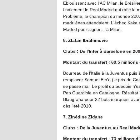
Eblouissant avec l'AC Milan, le Brésilie
finalement le Real Madrid qui rafle la 
Problème, le champion du monde 2002 n
madrilènes attendaient. L'échec Kaka 
Madrid pour signer… à Milan.
8. Zlatan Ibrahimovic
Clubs : De l'Inter à Barcelone en 20
Montant du transfert : 69,5 millions
Bourreau de l'Italie à la Juventus puis
remplacer Samuel Eto'o (le prix du Cam
se passe mal. Le profil du Suédois n'es
Pep Guardiola en Catalogne. Résultat 
Blaugrana pour 22 buts marqués, avant 
dès l'été 2010.
7. Zinédine Zidane
Clubs : De la Juventus au Real Mad
Montant du transfert : 73 millions d