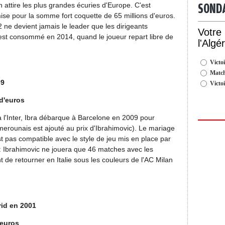
n attire les plus grandes écuries d'Europe. C'est
SOND
mise pour la somme fort coquette de 65 millions d'euros.
e devient jamais le leader que les dirigeants
Votre
est consommé en 2014, quand le joueur repart libre de
l'Algé
Victoi
Match
09
Victo
 d'euros
 à l'Inter, Ibra débarque à Barcelone en 2009 pour
erounais est ajouté au prix d'Ibrahimovic). Le mariage
t pas compatible avec le style de jeu mis en place par
: Ibrahimovic ne jouera que 46 matches avec les
de retourner en Italie sous les couleurs de l'AC Milan
rid en 2001
’euros