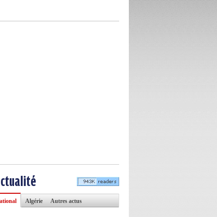
actualité
ational
Algérie
Autres actus