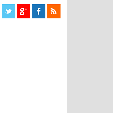
Liverpool mis en vente par son
propriétaire
08:18
- 2022/11/08
Le Barça savoure sa première
place et chambre le Real Madrid
08:16
- 2022/11/08
Real - Ancelotti : "On a joué trop
de matchs"
12:39
- 2022/11/06
Real : Les dirigeants veulent le
départ d'Hazard cet hiver