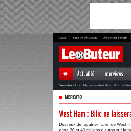
Accueil
Page De Démarrage
Ajouter Au Favoris
Actualité
Interviews
Vous êtes ici :
»
Mercato
»
West Ham : Bilic ne lais
MERCATO
West Ham : Bilic ne laisser
Désireux de rapatrier l’ailier de West 
entre 30 et 40 millions d’euros sur la t