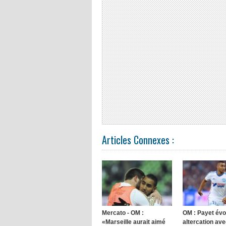
Articles Connexes :
Mercato - OM :
OM : Payet év
«Marseille aurait aimé
altercation av