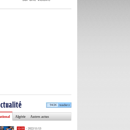
actualité
ational
Algérie
Autres actus
12:33
- 2022/11/13