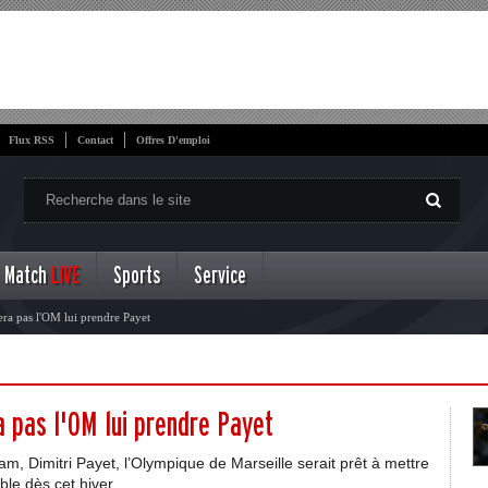
Flux RSS
Contact
Offres D'emploi
Match
LIVE
Sports
Service
sera pas l'OM lui prendre Payet
a pas l'OM lui prendre Payet
Ham, Dimitri Payet, l’Olympique de Marseille serait prêt à mettre
able dès cet hiver