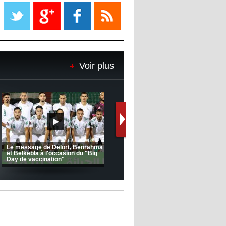
Liverpool mis en vente par son
propriétaire
08:18
- 2022/11/08
Le Barça savoure sa première
place et chambre le Real Madrid
Voir plus
08:16
- 2022/11/08
Real - Ancelotti : "On a joué trop
de matchs"
12:39
- 2022/11/06
Real : Les dirigeants veulent le
départ d'Hazard cet hiver
FC 1 -
Ligue 1 Mobilis (23ème journée):
CRB: Entretien avec Toufik
MCO 5 – USB 0
Korichi