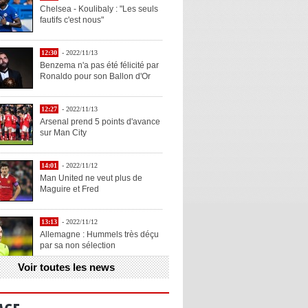
Chelsea - Koulibaly : "Les seuls
fautifs c'est nous"
12:30
- 2022/11/13
Benzema n'a pas été félicité par
Ronaldo pour son Ballon d'Or
12:27
- 2022/11/13
Arsenal prend 5 points d'avance
sur Man City
14:01
- 2022/11/12
Man United ne veut plus de
Maguire et Fred
13:13
- 2022/11/12
Allemagne : Hummels très déçu
par sa non sélection
Voir toutes les news
13:11
- 2022/11/12
Henry explique la chose qu'il
aime chez Benzema