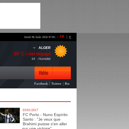
-
FR
|
ع
Jeudi 06 Août 2026 07:05
ALGER
25
° C |
ciel dégagé
64
: Humidité
Vidéo
|
|
Facebook
Twitter
Rss
Photo
03/01/2017
FC Porto - Nuno Espírito
Santo : "Je veux que
Brahimi puisse s'en aller
sur une victoire"