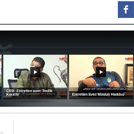
e large
ce au FC
CSC: La préparation des hommes
(Coupe de la CAF) Nkana 
d’Amrani se poursuit en Tunisie
CRB 0