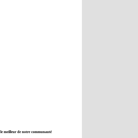
12:45
- 2022/11/09
Real : Guti critique l'absence de
Benzema
12:35
- 2022/11/09
Man City : Haaland reste sur le
banc de touche
12:33
- 2022/11/09
Real : Benzema toujours forfait
pour le dernier match avant le
Mondial
11:46
- 2022/11/09
Manchester City ne payait plus
Benjamin Mendy
12:17
- 2022/11/08
Man United : Choupo-Moting
ciblé pour remplacer Ronaldo ?
 le meilleur de notre communauté
08:21
- 2022/11/08