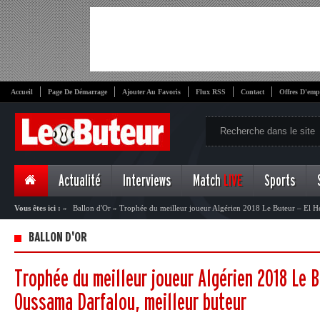
Accueil
Page De Démarrage
Ajouter Au Favoris
Flux RSS
Contact
Offres D'emp
Actualité
Interviews
Match
LIVE
Sports
Vous êtes ici :
»
Ballon d'Or
»
Trophée du meilleur joueur Algérien 2018 Le Buteur – El H
BALLON D'OR
Trophée du meilleur joueur Algérien 2018 Le B
Oussama Darfalou, meilleur buteur