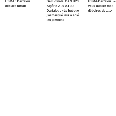
USMA : Darfalou
Demi-finale, CAN U23 :
USMA/Darfalou : «
déclare forfait
Algérie 2 - 0 A.F.S :
veux oublier mes
Darfalou : «Le but que
déboires de ......»
j’ai marqué leur a scié
les jambes»