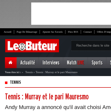
Accueil
Page De Démarrage
Ajouter Au Favoris
Flux RSS
Contact
Offres D'emp
Actualité
Interviews
Match
LIVE
Sports
Vous êtes ici :
»
Tennis
»
Tennis : Murray et le pari Mauresmo
TENNIS
Tennis : Murray et le pari Mauresmo
Andy Murray a annoncé qu'il avait choisi A