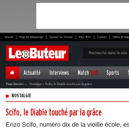
Accueil
Page De Démarrage
Ajouter Au Favoris
Flux RSS
Contact
Offres D'emp
Actualité
Interviews
Match
LIVE
Sports
Vous êtes ici :
»
Nostalgie
»
Scifo, le Diable touché par la grâce
NOSTALGIE
Scifo, le Diable touché par la grâce
Enzo Scifo, numéro dix de la vieille école,