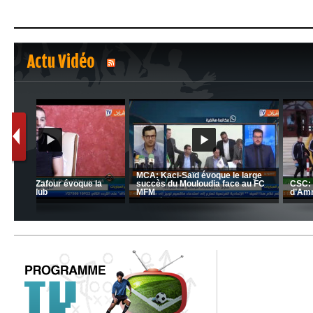
Actu Vidéo
1
2
nrahma
MCA: Kaci-Saïd évoque le l
 "Big
JSK: Brahim Zafour évoque la
succès du Mouloudia face a
situation du club
MFM