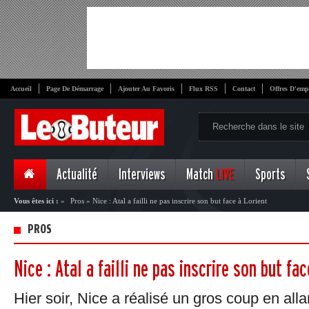
Accueil
Page De Démarrage
Ajouter Au Favoris
Flux RSS
Contact
Offres D'emp
Actualité
Interviews
Match
LIVE
Sports
Vous êtes ici :
»
Pros
»
Nice : Atal a failli ne pas inscrire son but face à Lorient
PROS
Nice : Atal a failli ne pas inscrire son but fac
Hier soir, Nice a réalisé un gros coup en all