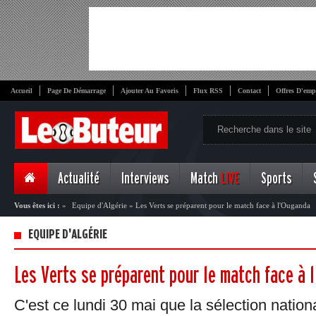
Accueil
Page De Démarrage
Ajouter Au Favoris
Flux RSS
Contact
Offres D'emp
Actualité
Interviews
Match
LIVE
Sports
Vous êtes ici :
»
Equipe d'Algérie
»
Les Verts se préparent pour le match face à l'Ouganda
EQUIPE D'ALGÉRIE
Les Verts se préparent pour le match face à 
C'est ce lundi 30 mai que la sélection natio