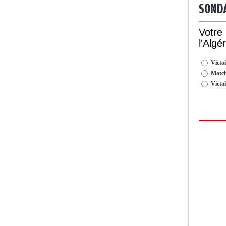
SOND
Votre
l'Algé
Victoi
Match
Victo