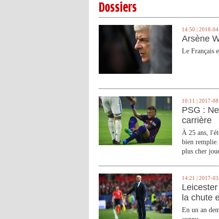
Dossiers
14:50 | 2018-04
Arsène W
Le Français e
10:11 | 2017-08
PSG : Ne
carrière
À 25 ans, l'é
bien remplie.
plus cher joue
14:21 | 2017-03
Leicester 
la chute 
En un an demi