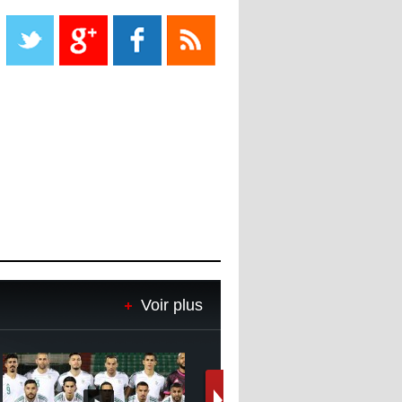
Liverpool mis en vente par son
propriétaire
08:18
- 2022/11/08
Le Barça savoure sa première
place et chambre le Real Madrid
08:16
- 2022/11/08
Real - Ancelotti : "On a joué trop
de matchs"
12:39
- 2022/11/06
Real : Les dirigeants veulent le
départ d'Hazard cet hiver
Voir plus