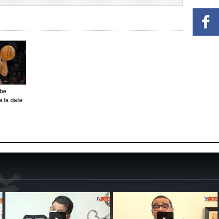
obe
 la date