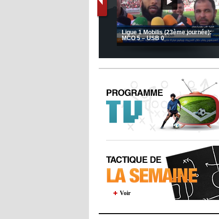
Le message de Delort, Benrahma
et Belkebla à l'occasion du "Big
JSK: Brahim Zafour évoque la
Day de vaccination"
situation du club
Voir