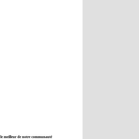
12:45
- 2022/11/09
Real : Guti critique l'absence de
Benzema
12:35
- 2022/11/09
Man City : Haaland reste sur le
banc de touche
12:33
- 2022/11/09
Real : Benzema toujours forfait
pour le dernier match avant le
Mondial
11:46
- 2022/11/09
Manchester City ne payait plus
Benjamin Mendy
12:17
- 2022/11/08
Man United : Choupo-Moting
ciblé pour remplacer Ronaldo ?
 le meilleur de notre communauté
08:21
- 2022/11/08