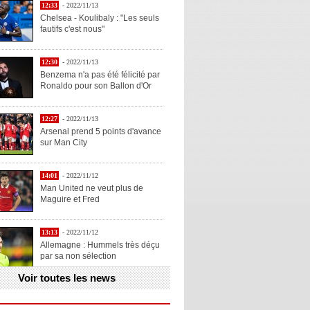
12:33
- 2022/11/13
Chelsea - Koulibaly : "Les seuls
fautifs c'est nous"
12:30
- 2022/11/13
Benzema n'a pas été félicité par
Ronaldo pour son Ballon d'Or
12:27
- 2022/11/13
Arsenal prend 5 points d'avance
sur Man City
14:01
- 2022/11/12
Man United ne veut plus de
Maguire et Fred
13:13
- 2022/11/12
Allemagne : Hummels très déçu
par sa non sélection
Voir toutes les news
13:11
- 2022/11/12
Henry explique la chose qu'il