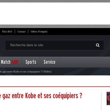
Flux RSS
Contact
Offres D'emploi
Match
LIVE
Sports
Service
le gaz entre Kobe et ses coéquipiers ? (Vidéo)
e gaz entre Kobe et ses coéquipiers ?