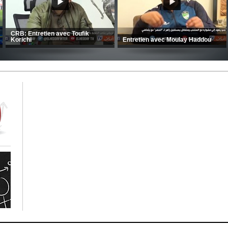
MCA: Kaci-Saïd évoque le large
succès du Mouloudia face au FC
CSC: La préparation des hommes
MFM
d’Amrani se poursuit en Tunisie