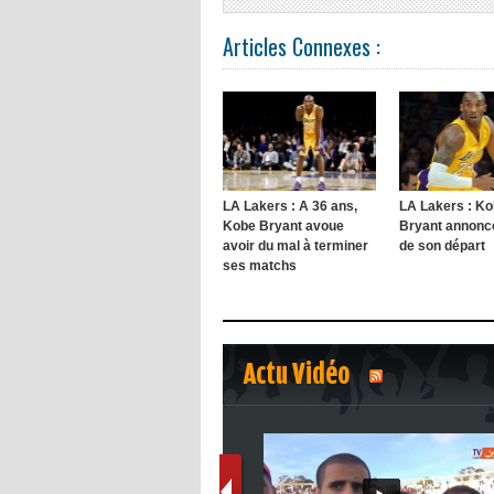
Articles Connexes :
LA Lakers : A 36 ans,
LA Lakers : K
Kobe Bryant avoue
Bryant annonce
avoir du mal à terminer
de son départ
ses matchs
Actu Vidéo
1
2