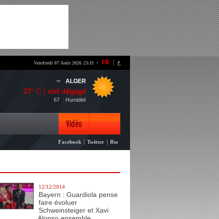
-
FR
|
ع
Vendredi 07 Août 2026 23:11
ALGER
27
° C |
ciel dégagé
67
: Humidité
Vidéo
|
|
Facebook
Twitter
Rss
Photo
12/12/2014
Bayern : Guardiola pense
faire évoluer
Schweinsteiger et Xavi
Alonso ensemble