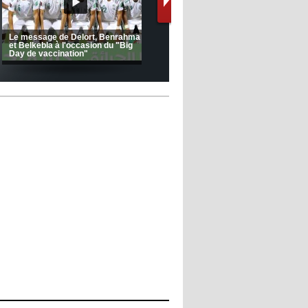
(Coupe de la CAF) Nkana FC 1 -
CRB 0