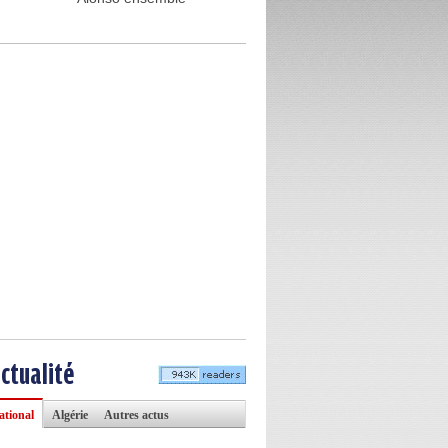
actualité
ational
Algérie
Autres actus