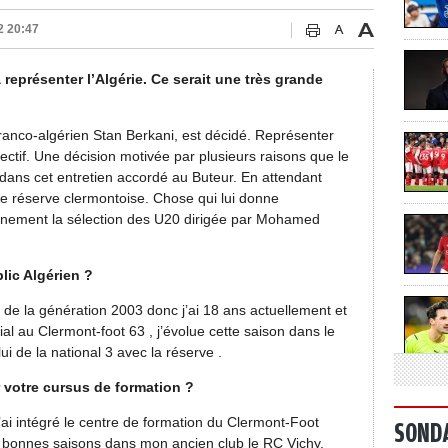
2 20:47
 représenter l’Algérie. Ce serait une très grande
franco-algérien Stan Berkani, est décidé. Représenter
jectif. Une décision motivée par plusieurs raisons que le
 dans cet entretien accordé au Buteur. En attendant
ipe réserve clermontoise. Chose qui lui donne
hainement la sélection des U20 dirigée par Mohamed
lic Algérien ?
u de la génération 2003 donc j’ai 18 ans actuellement et
ial au Clermont-foot 63 , j’évolue cette saison dans le
i de la national 3 avec la réserve .
 votre cursus de formation ?
’ai intégré le centre de formation du Clermont-Foot
SOND
rs bonnes saisons dans mon ancien club le RC Vichy.