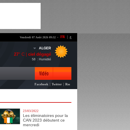
-
FR
|
ع
Vendredi 07 Août 2026 09:32
ALGER
27
° C |
ciel dégagé
58
: Humidité
Vidéo
|
|
Facebook
Twitter
Rss
Photo
23/03/2022
Les éliminatoires pour la
CAN 2023 débutent ce
mercredi