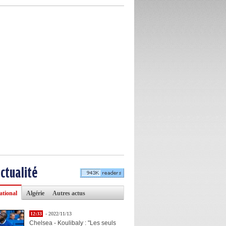
actualité
ational
Algérie
Autres actus
12:33
- 2022/11/13
Chelsea - Koulibaly : "Les seuls