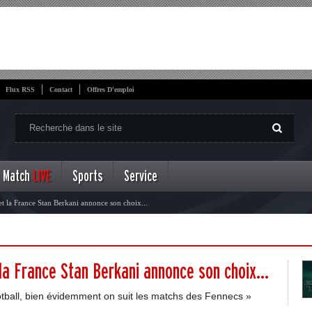
Flux RSS
Contact
Offres D'emploi
Match
LIVE
Sports
Service
 et la France Stan Berkani annonce son choix...
 la France Stan Berkani annonce son choix...
ootball, bien évidemment on suit les matchs des Fennecs »