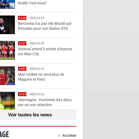
fautifs c'est nous"
12:30
- 2022/11/13
Benzema n'a pas été félicité par
Ronaldo pour son Ballon d'Or
12:27
- 2022/11/13
Arsenal prend 5 points d'avance
sur Man City
14:01
- 2022/11/12
Man United ne veut plus de
Maguire et Fred
13:13
- 2022/11/12
Allemagne : Hummels très déçu
par sa non sélection
Voir toutes les news
13:11
- 2022/11/12
Henry explique la chose qu'il
aime chez Benzema
AGE
Archive