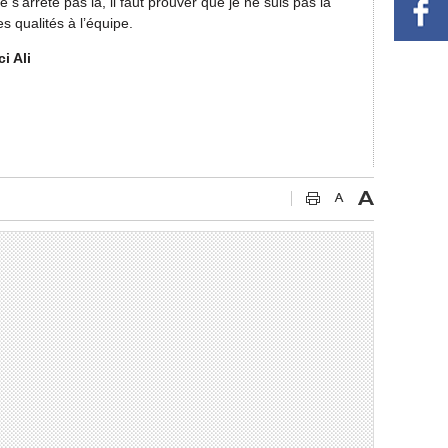
s’arrête pas là, il faut prouver que je ne suis pas là
s qualités à l’équipe.
i Ali