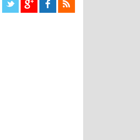
08:18
- 2022/11/08
Le Barça savoure sa première
place et chambre le Real Madrid
08:16
- 2022/11/08
Real - Ancelotti : "On a joué trop
de matchs"
12:39
- 2022/11/06
Real : Les dirigeants veulent le
départ d'Hazard cet hiver