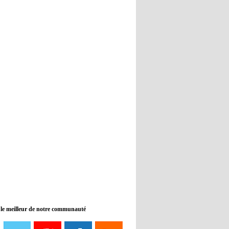
Real : Guti critique l'absence de
Benzema
12:35
- 2022/11/09
Man City : Haaland reste sur le
banc de touche
12:33
- 2022/11/09
Real : Benzema toujours forfait
pour le dernier match avant le
Mondial
11:46
- 2022/11/09
Manchester City ne payait plus
Benjamin Mendy
12:17
- 2022/11/08
Man United : Choupo-Moting
ciblé pour remplacer Ronaldo ?
 le meilleur de notre communauté
08:21
- 2022/11/08
Liverpool mis en vente par son
propriétaire