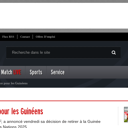
Flux RSS
Contact
Offres D'emploi
Match
LIVE
Sports
Service
on pour les Guinéens
our les Guinéens
F, a annoncé vendredi sa décision de retirer à la Guinée
es Nations 2025