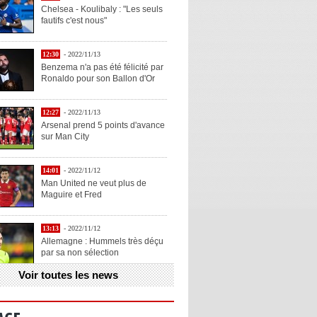
Chelsea - Koulibaly : "Les seuls
fautifs c'est nous"
12:30
- 2022/11/13
Benzema n'a pas été félicité par
Ronaldo pour son Ballon d'Or
12:27
- 2022/11/13
Arsenal prend 5 points d'avance
sur Man City
14:01
- 2022/11/12
Man United ne veut plus de
Maguire et Fred
13:13
- 2022/11/12
Allemagne : Hummels très déçu
par sa non sélection
Voir toutes les news
13:11
- 2022/11/12
Henry explique la chose qu'il
aime chez Benzema