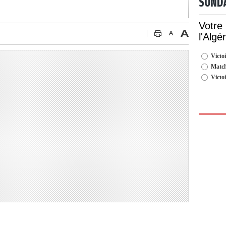
SOND
Votre
l'Algé
Victoi
Match
Victo