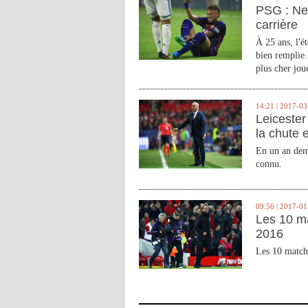
PSG : Ne
carrière
À 25 ans, l'é
bien remplie.
plus cher joue
14:21 | 2017-03
Leicester 
la chute 
En un an demi
connu.
09:56 | 2017-01
Les 10 m
2016
Les 10 match