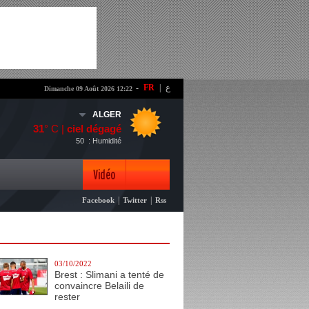
-
FR
|
ع
Dimanche 09 Août 2026 12:22
ALGER
31
° C |
ciel dégagé
50
: Humidité
Vidéo
|
|
Facebook
Twitter
Rss
Photo
03/10/2022
Brest : Slimani a tenté de
convaincre Belaili de
rester