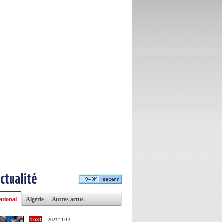
actualité
ational
Algérie
Autres actus
12:33
- 2022/11/13