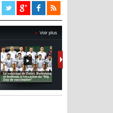
Liverpool mis en vente par son
propriétaire
08:18
- 2022/11/08
Le Barça savoure sa première
place et chambre le Real Madrid
Voir plus
08:16
- 2022/11/08
Real - Ancelotti : "On a joué trop
de matchs"
12:39
- 2022/11/06
Real : Les dirigeants veulent le
départ d'Hazard cet hiver
Ligue 1 Mobilis (23ème journée):
CRB: Entretien avec Toufik
MCO 5 – USB 0
Korichi