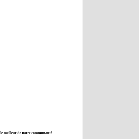
12:45
- 2022/11/09
Real : Guti critique l'absence de
Benzema
12:35
- 2022/11/09
Man City : Haaland reste sur le
banc de touche
12:33
- 2022/11/09
Real : Benzema toujours forfait
pour le dernier match avant le
Mondial
11:46
- 2022/11/09
Manchester City ne payait plus
Benjamin Mendy
12:17
- 2022/11/08
Man United : Choupo-Moting
ciblé pour remplacer Ronaldo ?
 le meilleur de notre communauté
08:21
- 2022/11/08