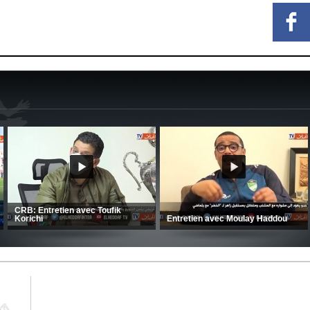
C
CSC: La préparation des hommes
(Coupe de la CAF) Nkana FC 1 -
d’Amrani se poursuit en Tunisie
CRB 0