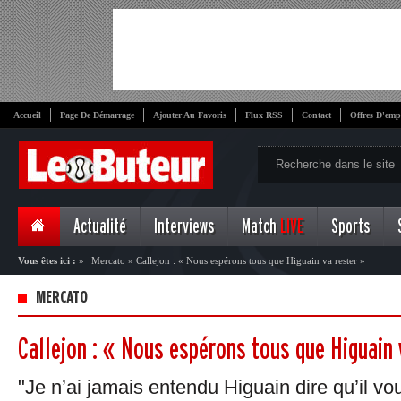
Accueil
Page De Démarrage
Ajouter Au Favoris
Flux RSS
Contact
Offres D'emp
Actualité
Interviews
Match
LIVE
Sports
Vous êtes ici :
»
Mercato
»
Callejon : « Nous espérons tous que Higuain va rester »
MERCATO
Callejon : « Nous espérons tous que Higuain 
"Je n’ai jamais entendu Higuain dire qu’il voul