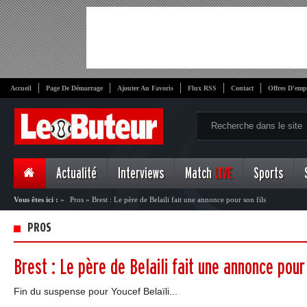
Accueil
Page De Démarrage
Ajouter Au Favoris
Flux RSS
Contact
Offres D'emp
Actualité
Interviews
Match
LIVE
Sports
Vous êtes ici :
»
Pros
»
Brest : Le père de Belaili fait une annonce pour son fils
PROS
Brest : Le père de Belaili fait une annonce pour 
Fin du suspense pour Youcef Belaïli...