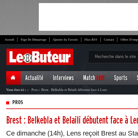
Accueil
Page De Démarrage
Ajouter Au Favoris
Flux RSS
Contact
Offres D'emp
Actualité
Interviews
Match
LIVE
Sports
Vous êtes ici :
»
Pros
»
Brest : Belkebla et Belaili débutent face à Lens
PROS
Brest : Belkebla et Belaili débutent face à Le
Ce dimanche (14h), Lens reçoit Brest au Sta