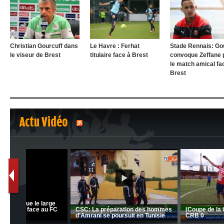
Christian Gourcuff dans
Le Havre : Ferhat
Stade Rennais: Go
le viseur de Brest
titulaire face à Brest
convoque Zeffane 
le match amical fa
Brest
Actu Vidéo
1
2
nrahma
MCA: Kaci-Saïd évoque le l
 "Big
JSK: Brahim Zafour évoque la
succès du Mouloudia face a
situation du club
MFM