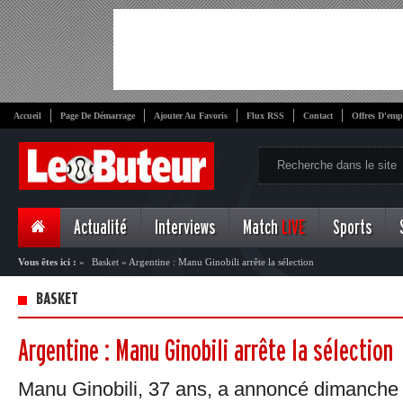
Accueil
Page De Démarrage
Ajouter Au Favoris
Flux RSS
Contact
Offres D'emp
Actualité
Interviews
Match
LIVE
Sports
Vous êtes ici :
»
Basket
»
Argentine : Manu Ginobili arrête la sélection
BASKET
Argentine : Manu Ginobili arrête la sélection
Manu Ginobili, 37 ans, a annoncé dimanche