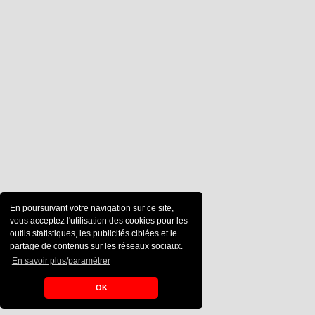
En poursuivant votre navigation sur ce site,
vous acceptez l'utilisation des cookies pour les
outils statistiques, les publicités ciblées et le
partage de contenus sur les réseaux sociaux.
En savoir plus/paramétrer
OK