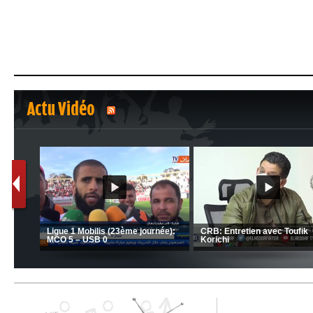
Actu Vidéo
1
2
C 1 -
Ligue 1 Mobilis (23ème journée):
CRB: Entretien avec Toufik
MCO 5 – USB 0
Korichi