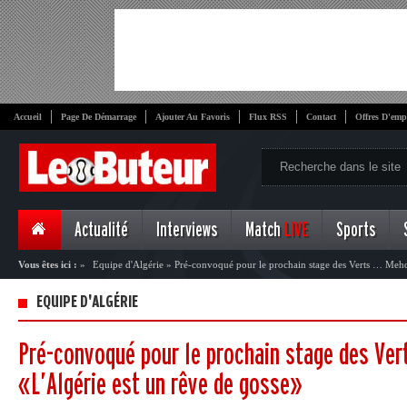
Accueil
Page De Démarrage
Ajouter Au Favoris
Flux RSS
Contact
Offres D'emp
Actualité
Interviews
Match
LIVE
Sports
Vous êtes ici :
»
Equipe d'Algérie
»
Pré-convoqué pour le prochain stage des Verts … Mehdi
gosse»
EQUIPE D'ALGÉRIE
Pré-convoqué pour le prochain stage des Ver
«L’Algérie est un rêve de gosse»