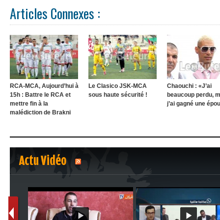
Articles Connexes :
RCA-MCA, Aujourd’hui à
Le Clasico JSK-MCA
Chaouchi : «J’ai
15h : Battre le RCA et
sous haute sécurité !
beaucoup perdu, m
mettre fin à la
j’ai gagné une épo
malédiction de Brakni
Actu Vidéo
1
2