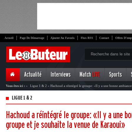
Accueil
Page De Démarrage
Ajouter Au Favoris
Flux RSS
Contact
Offres D'emp
Actualité
Interviews
Match
LIVE
Sports
Vous êtes ici :
»
Ligue 1 & 2
»
Hachoud a réintégré le groupe: «Il y a une bonne ambiance 
Karaoui»
LIGUE 1 & 2
Hachoud a réintégré le groupe: «Il y a une b
groupe et je souhaite la venue de Karaoui»