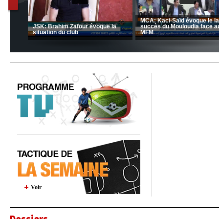
nrahma
MCA: Kaci-Saïd évoque le l
 "Big
JSK: Brahim Zafour évoque la
succès du Mouloudia face a
situation du club
MFM
Voir