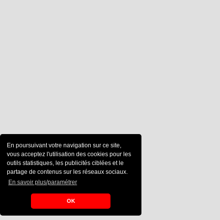
En poursuivant votre navigation sur ce site,
vous acceptez l'utilisation des cookies pour les
outils statistiques, les publicités ciblées et le
partage de contenus sur les réseaux sociaux.
En savoir plus/paramétrer
OK