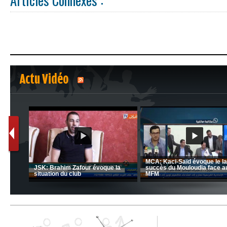
Articles Connexes :
Actu Vidéo
1
2
nrahma
MCA: Kaci-Saïd évoque le l
 "Big
JSK: Brahim Zafour évoque la
succès du Mouloudia face a
situation du club
MFM