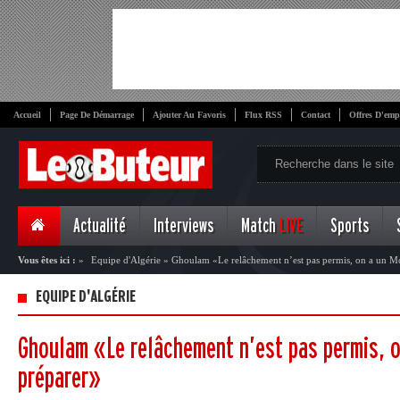
Accueil
Page De Démarrage
Ajouter Au Favoris
Flux RSS
Contact
Offres D'emp
Actualité
Interviews
Match
LIVE
Sports
Vous êtes ici :
»
Equipe d'Algérie
»
Ghoulam «Le relâchement n’est pas permis, on a un Mo
EQUIPE D'ALGÉRIE
Ghoulam «Le relâchement n’est pas permis, o
préparer»