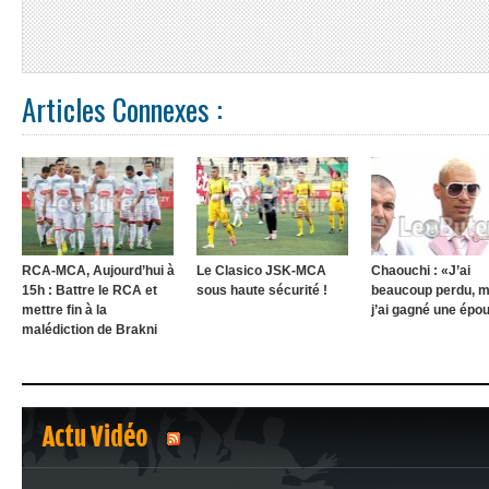
Articles Connexes :
RCA-MCA, Aujourd’hui à
Le Clasico JSK-MCA
Chaouchi : «J’ai
15h : Battre le RCA et
sous haute sécurité !
beaucoup perdu, m
mettre fin à la
j’ai gagné une épo
malédiction de Brakni
Actu Vidéo
1
2