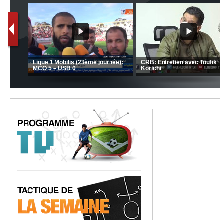
MCA: Kaci-Saïd évoque le large
JSK: Brahim Zafour évoque la
succès du Mouloudia face au FC
situation du club
MFM