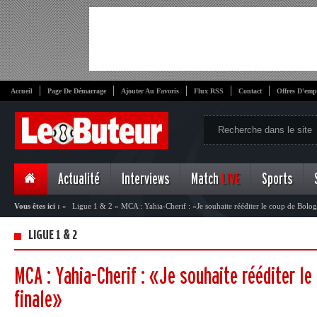
Accueil
Page De Démarrage
Ajouter Au Favoris
Flux RSS
Contact
Offres D'emp
Actualité
Interviews
Match
LIVE
Sports
Vous êtes ici :
»
Ligue 1 & 2
»
MCA : Yahia-Cherif : «Je souhaite rééditer le coup de Bolog
LIGUE 1 & 2
MCA : Yahia-Cherif : «Je souhaite rééditer le
finale»