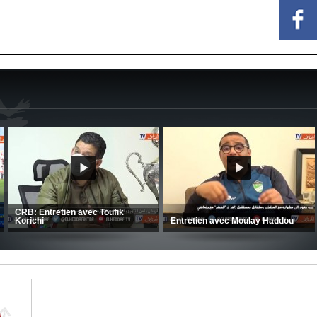
MCA: Kaci-Saïd évoque le large
succès du Mouloudia face au FC
CSC: La préparation des hommes
MFM
d’Amrani se poursuit en Tunisie