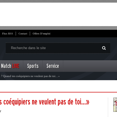
Flux RSS
Contact
Offres D'emploi
Match
LIVE
Sports
Service
i ? Quand tes coéquipiers ne veulent pas de toi…»
s coéquipiers ne veulent pas de toi…»
r