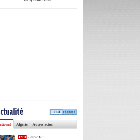
actualité
ational
Algérie
Autres actus
12:33
- 2022/11/13