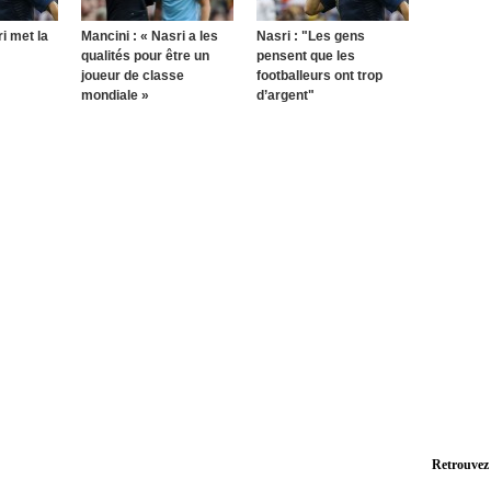
i met la
Mancini : « Nasri a les
Nasri : "Les gens
qualités pour être un
pensent que les
joueur de classe
footballeurs ont trop
mondiale »
d’argent"
Retrouvez