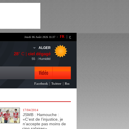
-
FR
|
ع
Jeudi 06 Août 2026 11:37
ALGER
28
° C |
ciel dégagé
55
: Humidité
Vidéo
|
|
Facebook
Twitter
Rss
Photo
17/04/2014
JSMB : Hamouche :
«C’est de l’injustice, je
n’accepte pas moins de
cinq salaires»