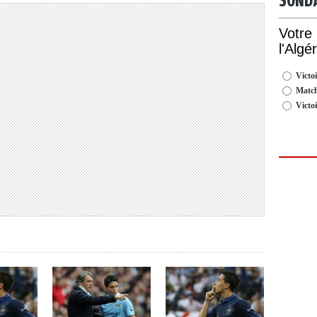
SOND
Votre
l'Algé
Victoi
Match
Victo