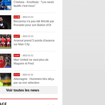
Chelsea - Koulibaly : "Les seuls
fautifs c'est nous"
12:30
- 2022/11/13
Benzema n'a pas été félicité par
Ronaldo pour son Ballon d'Or
12:27
- 2022/11/13
Arsenal prend 5 points d'avance
sur Man City
14:01
- 2022/11/12
Man United ne veut plus de
Maguire et Fred
13:13
- 2022/11/12
Allemagne : Hummels très déçu
par sa non sélection
Voir toutes les news
13:11
- 2022/11/12
Henry explique la chose qu'il
aime chez Benzema