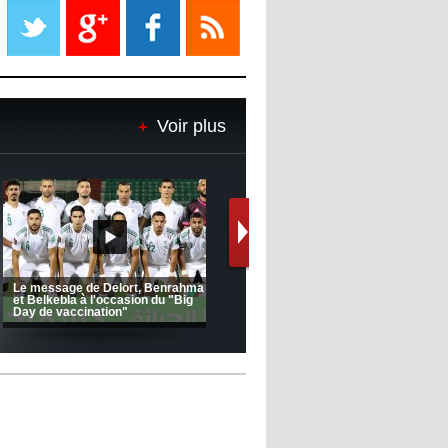
propriétaire
08:18
- 2022/11/08
Le Barça savoure sa première
place et chambre le Real Madrid
Voir plus
08:16
- 2022/11/08
Real - Ancelotti : "On a joué trop
de matchs"
12:39
- 2022/11/06
Real : Les dirigeants veulent le
départ d'Hazard cet hiver
(Coupe de la CAF) Nkana FC 1 -
CRB 0