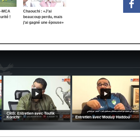
K-MCA
Chaouchi : «J’ai
rité !
beaucoup perdu, mais
j’ai gagné une épouse»
MCA: Kaci-Saïd évoque le large
succès du Mouloudia face au FC
CSC: La préparation des hommes
MFM
d’Amrani se poursuit en Tunisie