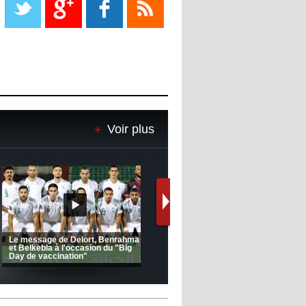
08:18
- 2022/11/08
Le Barça savoure sa première
place et chambre le Real Madrid
08:16
- 2022/11/08
Real - Ancelotti : "On a joué trop
de matchs"
Voir plus
12:39
- 2022/11/06
Real : Les dirigeants veulent le
départ d'Hazard cet hiver
(Coupe de la CAF) Nkana FC 1 -
CRB 0