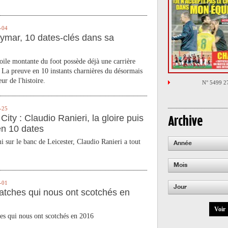
-04
ymar, 10 dates-clés dans sa
toile montante du foot possède déjà une carrière
 La preuve en 10 instants charnières du désormais
ur de l'histoire.
N° 5499 2
-25
City : Claudio Ranieri, la gloire puis
Archive
en 10 dates
 sur le banc de Leicester, Claudio Ranieri a tout
Année
Mois
-01
Jour
atches qui nous ont scotchés en
Voir
es qui nous ont scotchés en 2016