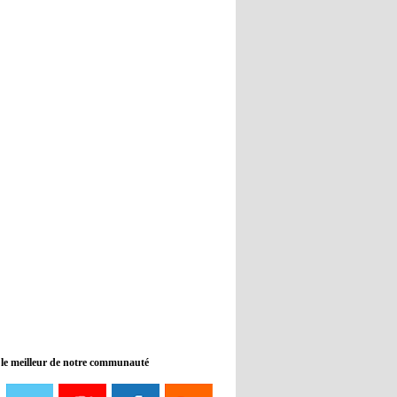
Real : Guti critique l'absence de
Benzema
12:35
- 2022/11/09
Man City : Haaland reste sur le
banc de touche
12:33
- 2022/11/09
Real : Benzema toujours forfait
pour le dernier match avant le
Mondial
11:46
- 2022/11/09
Manchester City ne payait plus
Benjamin Mendy
12:17
- 2022/11/08
Man United : Choupo-Moting
ciblé pour remplacer Ronaldo ?
 le meilleur de notre communauté
08:21
- 2022/11/08
Liverpool mis en vente par son
propriétaire