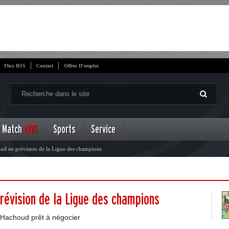
Flux RSS
Contact
Offres D'emploi
Match
LIVE
Sports
Service
d en prévision de la Ligue des champions
évision de la Ligue des champions
 Hachoud prêt à négocier