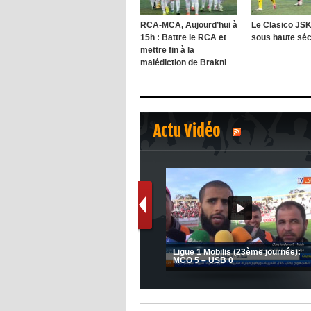
RCA-MCA, Aujourd’hui à
Le Clasico JS
15h : Battre le RCA et
sous haute sécu
mettre fin à la
malédiction de Brakni
Actu Vidéo
1
2
Le message de Delort, Benrahma
et Belkebla à l'occasion du "Big
JSK: Brahim Zafour évoque la
Day de vaccination"
situation du club