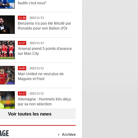
fautifs c'est nous"
12:30
- 2022/11/13
Benzema n'a pas été félicité par
Ronaldo pour son Ballon d'Or
12:27
- 2022/11/13
Arsenal prend 5 points d'avance
sur Man City
14:01
- 2022/11/12
Man United ne veut plus de
Maguire et Fred
13:13
- 2022/11/12
Allemagne : Hummels très déçu
par sa non sélection
Voir toutes les news
13:11
- 2022/11/12
Henry explique la chose qu'il
aime chez Benzema
AGE
Archive