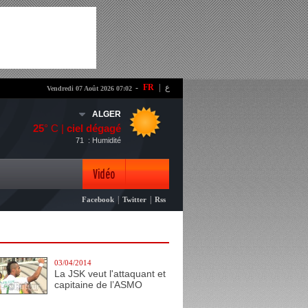
-
FR
|
ع
Vendredi 07 Août 2026 07:02
ALGER
25
° C |
ciel dégagé
71
: Humidité
Vidéo
|
|
Facebook
Twitter
Rss
Photo
03/04/2014
La JSK veut l'attaquant et
capitaine de l’ASMO