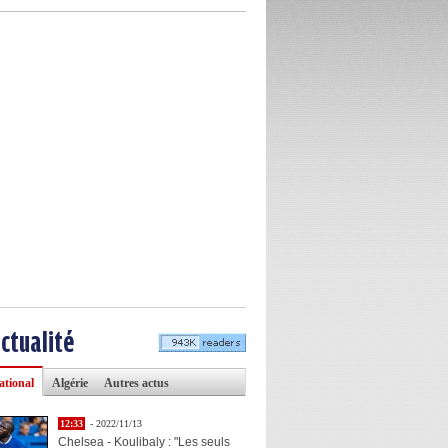
actualité
ational
Algérie
Autres actus
12:33
- 2022/11/13
Chelsea - Koulibaly : "Les seuls