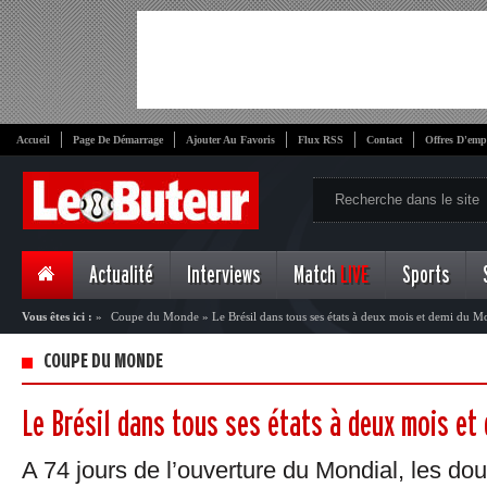
Accueil
Page De Démarrage
Ajouter Au Favoris
Flux RSS
Contact
Offres D'emp
Actualité
Interviews
Match
LIVE
Sports
Vous êtes ici :
»
Coupe du Monde
»
Le Brésil dans tous ses états à deux mois et demi du M
COUPE DU MONDE
Le Brésil dans tous ses états à deux mois et
A 74 jours de l’ouverture du Mondial, les dou