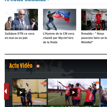
Saâdane DTN ce sera
L’Hymne de la CM sera
Ronaldo : " Nous
en mai ou en juin
chanté par Wyclef lors
pouvons faire un b
de la finale
Mondial"
Actu Vidéo
1
2
nrahma
MCA: Kaci-Saïd évoque le l