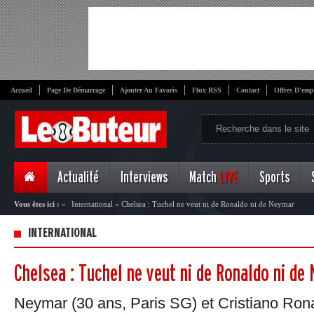
Accueil
Page De Démarrage
Ajouter Au Favoris
Flux RSS
Contact
Offres D'emp
Actualité
Interviews
Match
LIVE
Sports
Vous êtes ici :
»
International
»
Chelsea : Tuchel ne veut ni de Ronaldo ni de Neymar
INTERNATIONAL
Chelsea : Tuchel ne veut ni de Ronaldo ni de
Neymar (30 ans, Paris SG) et Cristiano Ron