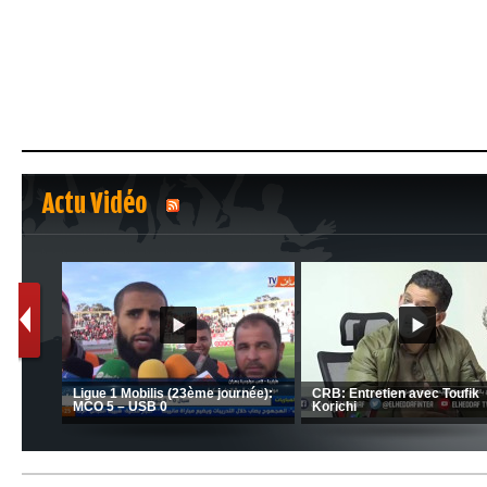
Actu Vidéo
1
2
C 1 -
Ligue 1 Mobilis (23ème journée):
CRB: Entretien avec Toufik
MCO 5 – USB 0
Korichi