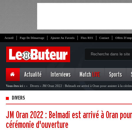
Accueil
Page De Démarrage
Ajouter Au Favoris
Flux RSS
Contact
Offres D'emp
Actualité
Interviews
Match
LIVE
Sports
Vous êtes ici :
»
Divers
»
JM Oran 2022 : Belmadi est arrivé à Oran pour assister à la céré
DIVERS
JM Oran 2022 : Belmadi est arrivé à Oran pour
cérémonie d'ouverture