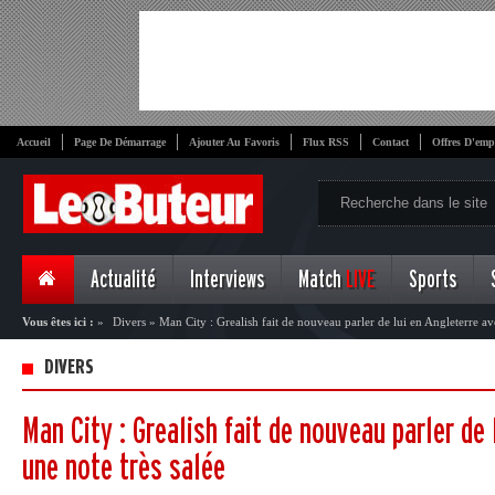
Accueil
Page De Démarrage
Ajouter Au Favoris
Flux RSS
Contact
Offres D'emp
Actualité
Interviews
Match
LIVE
Sports
Vous êtes ici :
»
Divers
»
Man City : Grealish fait de nouveau parler de lui en Angleterre av
DIVERS
Man City : Grealish fait de nouveau parler de 
une note très salée