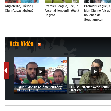
Angleterre, 30ème j.
Premier League, 32e j. :
Premier League, 33e
City n'a pas abdiqué
Arsenal tient enfin tête à
Man City ne fait qu
un gros
bouchée de
Southampton
Actu Vidéo
1
2
nrahma
MCA: Kaci-Saïd évoque le l
 "Big
JSK: Brahim Zafour évoque la
succès du Mouloudia face a
situation du club
MFM