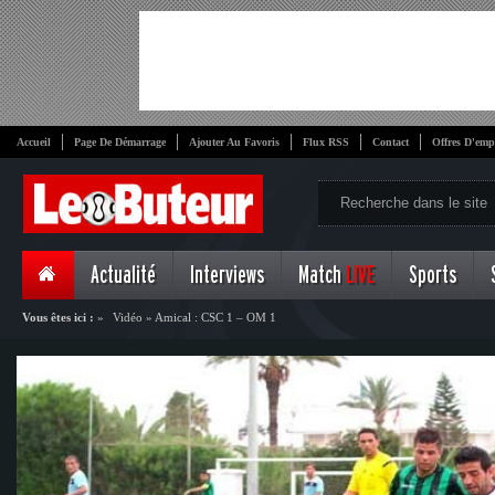
Accueil
Page De Démarrage
Ajouter Au Favoris
Flux RSS
Contact
Offres D'emp
Actualité
Interviews
Match
LIVE
Sports
Vous êtes ici :
»
Vidéo
»
Amical : CSC 1 – OM 1