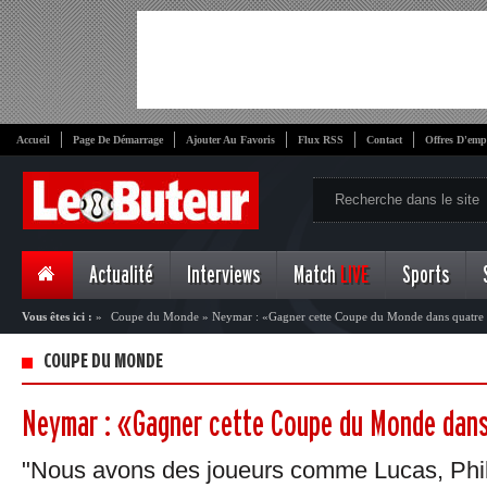
Accueil
Page De Démarrage
Ajouter Au Favoris
Flux RSS
Contact
Offres D'emp
Actualité
Interviews
Match
LIVE
Sports
Vous êtes ici :
»
Coupe du Monde
»
Neymar : «Gagner cette Coupe du Monde dans quatre 
COUPE DU MONDE
Neymar : «Gagner cette Coupe du Monde dans
"Nous avons des joueurs comme Lucas, Phil