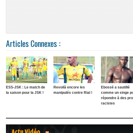
Articles Connexes :
ESS-JSK : Le match de
Revoilà encore les
Ebossé a sautillé
la saison pour la JSK !
manipulés contre Rial !
comme un singe p
répondre à des pr
racistes
Actu Vidéo