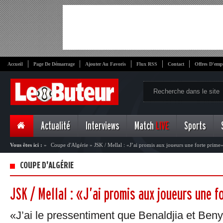
Accueil
Page De Démarrage
Ajouter Au Favoris
Flux RSS
Contact
Offres D'emp
Actualité
Interviews
Match
LIVE
Sports
Vous êtes ici :
»
Coupe d'Algérie
»
JSK / Mellal : «J’ai promis aux joueurs une forte prime
COUPE D'ALGÉRIE
JSK / Mellal : «J’ai promis aux joueurs une f
«J’ai le pressentiment que Benaldjia et Ben